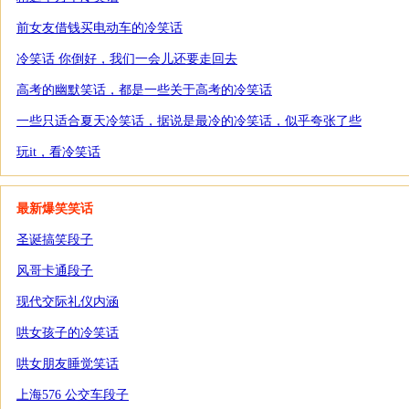
前女友借钱买电动车的冷笑话
冷笑话 你倒好，我们一会儿还要走回去
高考的幽默笑话，都是一些关于高考的冷笑话
一些只适合夏天冷笑话，据说是最冷的冷笑话，似乎夸张了些
玩it，看冷笑话
最新爆笑笑话
圣诞搞笑段子
风哥卡通段子
现代交际礼仪内涵
哄女孩子的冷笑话
哄女朋友睡觉笑话
上海576 公交车段子