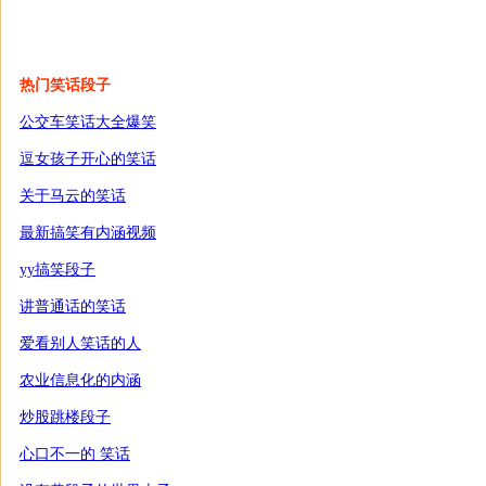
热门笑话段子
公交车笑话大全爆笑
逗女孩子开心的笑话
关于马云的笑话
最新搞笑有内涵视频
yy搞笑段子
讲普通话的笑话
爱看别人笑话的人
农业信息化的内涵
炒股跳楼段子
心口不一的 笑话