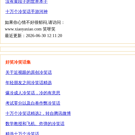
没有黄段子的世界本子
十万个冷笑话手游河神
如果你心情不好很郁闷,请访问：
www.xiaoyaxiao.com 笑呀笑
最近更新：2026-06-30 12:11:20
好笑冷笑话集
关于近视眼的原创冷笑话
年轻朋友之间冷笑话精选
爆冷成人冷笑话，冷的有意思
考试零分以及白卷作弊冷笑话
十万个冷笑话精选2，转自腾讯微博
数学教授和飞机、炸弹的冷笑话
精选十万个冷笑话