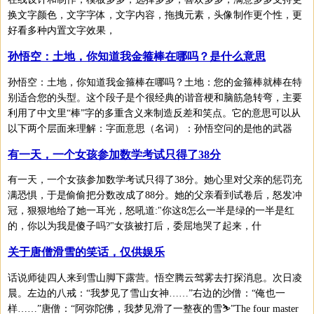
换文字颜色，文字字体，文字内容，拖拽元素，头像制作更个性，更
好看多种内置文字效果，
孙悟空：土地，你知道我金箍棒在哪吗？是什么意思
孙悟空：土地，你知道我金箍棒在哪吗？土地：您的金箍棒就棒在特
别适合您的头型。这个段子是个很经典的谐音梗和脑筋急转弯，主要
利用了中文里“棒”字的多重含义来制造反差和笑点。它的意思可以从
以下两个层面来理解：字面意思（名词）：孙悟空问的是他的武器
有一天，一个女孩参加数学考试只得了38分
有一天，一个女孩参加数学考试只得了38分。她心里对父亲的惩罚充
满恐惧，于是偷偷把分数改成了88分。她的父亲看到试卷后，怒发冲
冠，狠狠地给了她一耳光，怒吼道:"你这8怎么一半是绿的一半是红
的，你以为我是傻子吗?"女孩被打后，委屈地哭了起来，什
关于唐僧滑雪的笑话，仅供娱乐
话说师徒四人来到雪山脚下露营。悟空腾云驾雾去打探消息。次日凌
晨。左边的八戒：“我梦见了雪山女神……”右边的沙僧：“俺也一
样……”唐僧：“阿弥陀佛，我梦见滑了一整夜的雪⛷”The four master