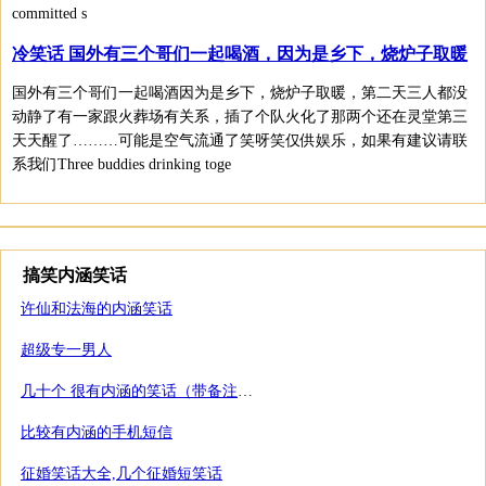
committed s
冷笑话 国外有三个哥们一起喝酒，因为是乡下，烧炉子取暖
国外有三个哥们一起喝酒因为是乡下，烧炉子取暖，第二天三人都没
动静了有一家跟火葬场有关系，插了个队火化了那两个还在灵堂第三
天天醒了………可能是空气流通了笑呀笑仅供娱乐，如果有建议请联
系我们Three buddies drinking toge
搞笑内涵笑话
许仙和法海的内涵笑话
超级专一男人
几十个 很有内涵的笑话（带备注和解答）2
比较有内涵的手机短信
征婚笑话大全,几个征婚短笑话