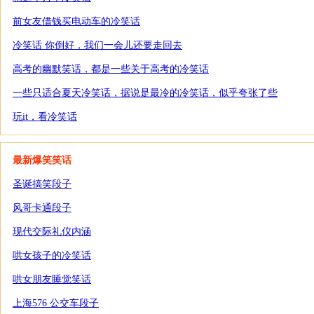
前女友借钱买电动车的冷笑话
冷笑话 你倒好，我们一会儿还要走回去
高考的幽默笑话，都是一些关于高考的冷笑话
一些只适合夏天冷笑话，据说是最冷的冷笑话，似乎夸张了些
玩it，看冷笑话
最新爆笑笑话
圣诞搞笑段子
风哥卡通段子
现代交际礼仪内涵
哄女孩子的冷笑话
哄女朋友睡觉笑话
上海576 公交车段子