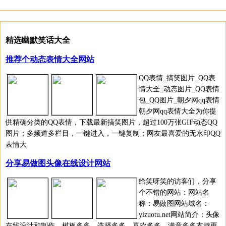
精选幽默笑话大全
推荐个动态表情大全网站
QQ表情_搞笑图片_QQ表
情大全_动态图片_QQ表情
包_QQ图片_朝夕网qq表情
朝夕网qq表情大全为你提
供精确分类的QQ表情，下载最新搞笑图片，超过100万张GIF动态QQ
图片；多频道多栏目，一键进入，一键复制；网友最喜爱的无水印QQ
表情大
分享易做图头像在线设计网站
给笑呀笑的访客们，分享
个不错的网站：网站名
称：易做图网站域名：
yizuotu.net网站简介：头像
在线设计和制作，模板多多，选择多多，喜欢多多，满意多多支持更