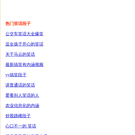
热门笑话段子
公交车笑话大全爆笑
逗女孩子开心的笑话
关于马云的笑话
最新搞笑有内涵视频
yy搞笑段子
讲普通话的笑话
爱看别人笑话的人
农业信息化的内涵
炒股跳楼段子
心口不一的 笑话